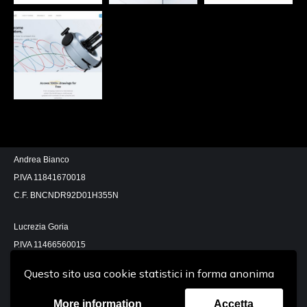
Andrea Bianco
P.IVA 11841670018
C.F. BNCNDR92D01H355N
Lucrezia Goria
P.IVA 11466560015
C.F. GROLRZ88H63H355U
Questo sito usa cookie statistici in forma anonima
More information
Accetta